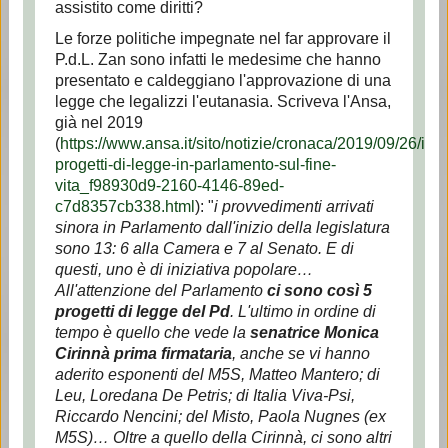
assistito come diritti?
Le forze politiche impegnate nel far approvare il
P.d.L. Zan sono infatti le medesime che hanno
presentato e caldeggiano l'approvazione di una
legge che legalizzi l'eutanasia. Scriveva l'Ansa,
già nel 2019
(
https://www.ansa.it/sito/notizie/cronaca/2019/09/26/i-
progetti-di-legge-in-parlamento-sul-fine-
vita_f98930d9-2160-4146-89ed-
c7d8357cb338.html
): "
i provvedimenti arrivati
sinora in Parlamento dall'inizio della legislatura
sono 13: 6 alla Camera e 7 al Senato. E di
questi, uno è di iniziativa popolare…
All'attenzione del Parlamento
ci sono così 5
progetti di legge del Pd
. L'ultimo in ordine di
tempo è quello che vede la
senatrice Monica
Cirinnà prima firmataria
, anche se vi hanno
aderito esponenti del M5S, Matteo Mantero; di
Leu, Loredana De Petris; di Italia Viva-Psi,
Riccardo Nencini; del Misto, Paola Nugnes (ex
M5S)… Oltre a quello della Cirinnà, ci sono altri