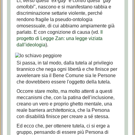
Lì, verso questi “
ex-gay
” e contro questi "
gay
omofobi
", nascono e si manifestano rabbia e
discriminazione settarie violente, perché
rendono fragile la pseudo-ontologia
omosessuale, di cui abbiamo ampiamente già
parlato. E con cognizione di causa (vd.
Il
progetto di Legge Zan: una legge viziata
dall’ideologia
).
Si passa, in tal modo, dalla tutela al privilegio
tirannico che nega ogni libertà e che finisce per
avvelenare sia il Bene Comune sia le Persone
che dovrebbero essere l'oggetto della tutela.
Occorre stare molto, ma molto attenti a questi
meccanismi che, con la patina dell’inclusione,
creano un vero e proprio ghetto mentale, una
reale barriera architettonica, che la Persona
con disabilità finisce per creare a sé stessa.
Ed ecco che, per ottenere tutela, ci si erge a
gruppo, pensando di essere più Persona di