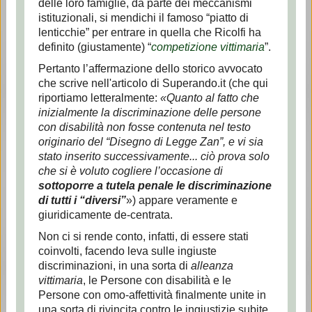
delle loro famiglie, da parte dei meccanismi
istituzionali, si mendichi il famoso “piatto di
lenticchie” per entrare in quella che Ricolfi ha
definito (giustamente) “
competizione vittimaria
”.
Pertanto l’affermazione dello storico avvocato
che scrive nell'articolo di Superando.it (che qui
riportiamo letteralmente:
«Quanto al fatto che
inizialmente la discriminazione delle persone
con disabilità non fosse contenuta nel testo
originario del “Disegno di Legge Zan”, e vi sia
stato inserito successivamente...
ciò prova solo
che si è voluto cogliere l’occasione di
sottoporre a tutela penale le discriminazione
di tutti i “diversi”
») appare veramente e
giuridicamente de-centrata.
Non ci si rende conto, infatti, di essere stati
coinvolti, facendo leva sulle ingiuste
discriminazioni, in una sorta di
alleanza
vittimaria
, le Persone con disabilità e le
Persone con omo-affettività finalmente unite in
una sorta di rivincita contro le ingiustizie subite.