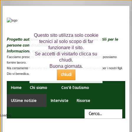
Home
Questo sito utilizza solo cookie
Progetto autismo è un contenitore di informazioni utili per le
tecnici al solo scopo di far
Chi
persone con disabilità.
siamo
funzionare il sito.
Informazioni, materiale educativo e didattico.
Se accetti di visitarlo clicca su
Facciamo presente che non siamo un'associazione, né, purtroppo, possiamo
Cos'è
chiudi.
fornire lavoro.
l'autismo
Buona giornata.
Ma certamente troverete qui notizie verificate e certe e tanti spunti per i nostri figli.
Dio vi benedica.
chiudi
Ultime
notizie
Home
Chi siamo
Cos'è l'autismo
Interviste
Ultime notizie
Interviste
Risorse
Risorse
Loading...