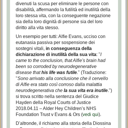
divenuti la scusa per eliminare le persone con
disabilità, affermando la futilità ed inutilità della
loro stessa vita, con la conseguente negazione
sia della loro dignità di persone sia del loro
diritto alla vita stesso.
Un esempio per tutti: Alfie Evans, ucciso con
eutanasia passiva per sospensione dei
sostegni vitali,
in conseguenza della
dichiarazione di inutilità della sua vita
: "
I
came to the conclusion, that Alfie's brain had
been so corroded by neurodegenerative
disease that
his life was futile
.
" (Traduzione:
"
Sono arrivato alla conclusione che il cervello
di Alfie era stato così corroso dalla malattia
neurodegenerativa che
la sua vita era inutile
.")
si trova scritto nella sentenza del Giudice
Hayden della Royal Courts of Justice
2018.04.11 – Alder Hey Children’s NHS
Foundation Trust v Evans & Ors (
vedi qui
).
D'altronde, il richiamo alla storia della Diossina