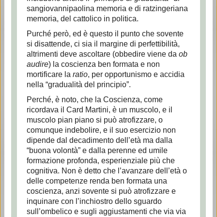
sangiovannipaolina memoria e di ratzingeriana
memoria, del cattolico in politica.
Purché però, ed è questo il punto che sovente
si disattende, ci sia il margine di perfettibilità,
altrimenti deve ascoltare (obbedire viene da
ob
audire
) la coscienza ben formata e non
mortificare la
ratio
, per opportunismo e accidia
nella “gradualità del principio”.
Perché, è noto, che la Coscienza, come
ricordava il Card Martini, è un muscolo, e il
muscolo pian piano si può atrofizzare, o
comunque indebolire, e il suo esercizio non
dipende dal decadimento dell’età ma dalla
“buona volontà” e dalla perenne ed umile
formazione profonda, esperienziale più che
cognitiva. Non è detto che l’avanzare dell’età o
delle competenze renda ben formata una
coscienza, anzi sovente si può atrofizzare e
inquinare con l’inchiostro dello sguardo
sull’ombelico e sugli aggiustamenti che via via