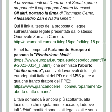
4 provvedimenti dei Dem: uno al Senato, primo
proponente il capogruppo Andrea Marcucci...
Gli altri, portano la firma
di Tommaso Cerno,
Alessandro Zan
e Nadia Ginetti
."
Qui il link al testo della proposta di legge
sull'eutanasia legale presentata dallo stesso
Onorevole Zan alla Camera:
http://documenti.camera.it/leg18/pdl/pdf/leg.18.pdl.c
E, nel frattempo,
al Parlamento Europeo
è
passata la "
Risoluzione Matić
"
(
https://www.europarl.europa.eu/doceo/document/TA-
9-2021-0314_IT.html
), che definisce
l'aborto
"
diritto umano
",
con i voti favorevoli di tutti gli
eurodeputati italiani del PD e del M5S (oltre a
qualche franco tiratore del PPE):
https://www.giancarlocerrelli.com/europarlamento-
aborto-diritto-umano/
.
E tale domanda è ancora più scottante, alla
luce di ciò che regolarmente accade, laddove
tali "
diritti
" mortiferi sono stati legalizzati e sono