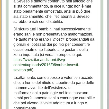
a Seveso e dintorni contenuto nell'articolo che
si sta commentando, la dice lunga: non è mai
stato pienamente dimostrato, anzi si può dire
sia stato smentito, che i feti abortiti a Seveso
sarebbero nati con disabilità.
Di sicuro tutti i bambini nati successivamente
erano sani e non presentavano malformazioni,
né tanto meno erano i "
mostri
" propagandati dai
giornali e ipotizzati dai politici per consentire
eccezionalmente l'aborto alle gestanti della
zona inquinata (si veda in proposito qui:
https://www.itacaedizioni.it/wp-
content/uploads/2016/06/nube-investi-
seveso.pdf
).
Esattamente, come spesso e volentieri accade
che, a fronte del rifiuto di abortire da parte delle
mamme avvertite dell'esistenza di
malformazioni o patologie nel feto, nascano
bimbi perfettamente sani o comunque curabili e
che poi vivono, a volte addirittura a lungo e
normalmente.