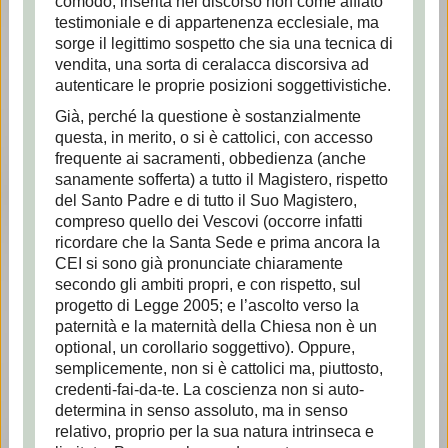
comodo, inserita nel discorso non come afflato
testimoniale e di appartenenza ecclesiale, ma
sorge il legittimo sospetto che sia una tecnica di
vendita, una sorta di ceralacca discorsiva ad
autenticare le proprie posizioni soggettivistiche.
Già, perché la questione è sostanzialmente
questa, in merito, o si è cattolici, con accesso
frequente ai sacramenti, obbedienza (anche
sanamente sofferta) a tutto il Magistero, rispetto
del Santo Padre e di tutto il Suo Magistero,
compreso quello dei Vescovi (occorre infatti
ricordare che la Santa Sede e prima ancora la
CEI si sono già pronunciate chiaramente
secondo gli ambiti propri, e con rispetto, sul
progetto di Legge 2005; e l’ascolto verso la
paternità e la maternità della Chiesa non è un
optional, un corollario soggettivo). Oppure,
semplicemente, non si è cattolici ma, piuttosto,
credenti-fai-da-te. La coscienza non si auto-
determina in senso assoluto, ma in senso
relativo, proprio per la sua natura intrinseca e